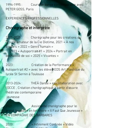
1994-1995
: Cours de danse contemporaine avec
PETER GOSS, Paris
EXPERIENCES PROFESSIONNELLES
Chorégraphe et interprète
2021-2025
: Chorégraphe pour les créations du
groupe amateur de la Cie Diotime, 2021 « À nos
amours » 2022 « Genre humain »
2023 « Autoportrait #1 » 2024 « Portrait en
déshabillé de soi » 2025 « Vivantes »
2023 : Création de la Performance «
Autoportrait #2 » avec les élèves EDS Art Plastique du
lycée St Sernin à Toulouse
2013-2024
: THÉÂ Danse » en collaboration avec
l’OCCE , Création chorégraphique à partir d’œuvre
théâtrale contemporaine
jeunesse
2021 : Assistante chorégraphe pour le
projet jeunesse en territoire « Il Faut Que Jeunesse »
EN COMPAGNIE DES BARBARES
2020 : « Infiniment Confinée » Vidéo