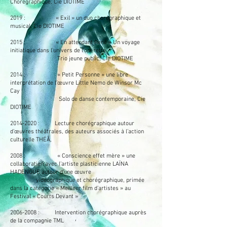
Chorégraphique, Cie DIOTIME
2019 : « Exil » un duo chorégraphique et
musical, Cie DIOTIME
2015 : « En attendant René » Un voyage
initiatique dans l’univers de l’opérette
Trio jeune public, Cie DIOTIME
2014 : « Petit Personne » une libre
interprétation de l’œuvre Little Nemo de Winsor Mc
Cay
Solo de danse contemporaine, Cie
DIOTIME
2014-2020
: Lecture chorégraphique autour
d’œuvres théâtrales, des auteurs associés à l’action
culturelle THÉÂ,
2008 : « Conscience effet mère » une
collaboration avec l’artiste plasticienne LAÏNA
HADENGUE autour d’une œuvre
vidéographique et chorégraphique, primée
dans la catégorie « Meilleur film d’artistes » au
Festival « Courts Devant »
2006-2008
: Intervention chorégraphique auprès
de la compagnie TML