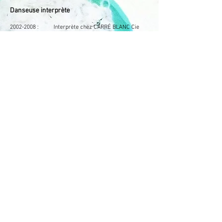
Danseuse interprète
2002-2008
: Interprète chez CARRÉ BLANC Cie
MICHELLE DHALLU, Dans Chiffonnade - Bach… et la
suite - Satie…
Représentations en France,
Roumanie, Serbie, Turquie, Autriche, Luxembourg, La
Réunion…
2007 : Inauguration du métro Toulousain,
Son et lumière de SERGE AUBRY
2006 : « Memory-2 » Performance de
l’artiste plasticienne LUZIA SIMONS, L’été
photographique de Lectoure
2001 : Spectacle de rue, Cie LA HAUTE VOIX
Interventions pédagogiques :
2023-2025
: Atelier création avec le lycée Hôtelier
et le lycée des Arènes à Toulouse
2024-2024
: Formatrice remplaçante au CRR de
Toulouse option théâtre
2017-2025
: Formatrice sur LES ÉCRITURES