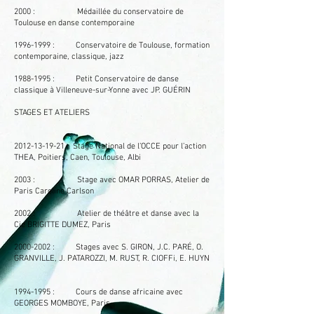
2000 : Médaillée du conservatoire de
Toulouse en danse contemporaine
1996-1999
: Conservatoire de Toulouse, formation
contemporaine, classique, jazz
1988-1995
: Petit Conservatoire de danse
classique à Villeneuve-sur-Yonne avec JP. GUÉRIN
STAGES ET ATELIERS
2012-13-19-21
: Stage National de l’OCCE pour l’action
THEA, Poitiers, Caen, Toulouse, Albi
2003 : Stage avec OMAR PORRAS, Atelier de
Paris Caroline Carlson
2002 : Atelier de théâtre et danse avec la
Cie BRIGITTE DUMEZ, Paris
2000-2002
: Stages avec S. GIRON, J.C. PARÉ, O.
GRANVILLE, J. PATAROZZI, M. RUST, R. CIOFFi, E. HUYN
1994-1995
: Cours de danse africaine avec
GEORGES MOMBOYE, Paris